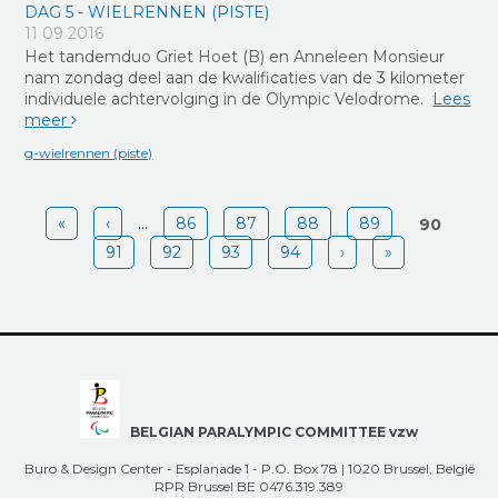
DAG 5 - WIELRENNEN (PISTE)
11 09 2016
Het tandemduo Griet Hoet (B) en Anneleen Monsieur
nam zondag deel aan de kwalificaties van de 3 kilometer
individuele achtervolging in de Olympic Velodrome.
Lees
meer
g-wielrennen (piste)
Pages
«
‹
…
86
87
88
89
90
91
92
93
94
›
»
BELGIAN PARALYMPIC COMMITTEE vzw
Buro & Design Center - Esplanade 1 - P.O. Box 78 | 1020 Brussel, België
RPR Brussel BE 0476.319.389