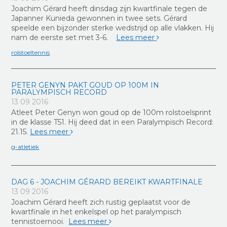
Joachim Gérard heeft dinsdag zijn kwartfinale tegen de
Japanner Kunieda gewonnen in twee sets. Gérard
speelde een bijzonder sterke wedstrijd op alle vlakken. Hij
nam de eerste set met 3-6.
Lees meer
rolstoeltennis
PETER GENYN PAKT GOUD OP 100M IN
PARALYMPISCH RECORD
13 09 2016
Atleet Peter Genyn won goud op de 100m rolstoelsprint
in de klasse T51. Hij deed dat in een Paralympisch Record:
21.15.
Lees meer
g-atletiek
DAG 6 - JOACHIM GÉRARD BEREIKT KWARTFINALE
13 09 2016
Joachim Gérard heeft zich rustig geplaatst voor de
kwartfinale in het enkelspel op het paralympisch
tennistoernooi.
Lees meer