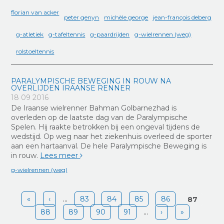
florian van acker
peter genyn
michèle george
jean-françois deberg
g-atletiek
g-tafeltennis
g-paardrijden
g-wielrennen (weg)
rolstoeltennis
PARALYMPISCHE BEWEGING IN ROUW NA
OVERLIJDEN IRAANSE RENNER
18 09 2016
De Iraanse wielrenner Bahman Golbarnezhad is
overleden op de laatste dag van de Paralympische
Spelen. Hij raakte betrokken bij een ongeval tijdens de
wedstijd. Op weg naar het ziekenhuis overleed de sporter
aan een hartaanval. De hele Paralympische Beweging is
in rouw.
Lees meer
g-wielrennen (weg)
Pages
«
‹
…
83
84
85
86
87
88
89
90
91
…
›
»