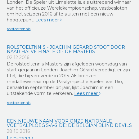
Londen. De Speler uit Limelette is, als uittredend winnaar
van het officieuze Wereldkampioenschap, vastbesloten
om het seizoen 2016 af te sluiten met een nieuw
hoogtepunt.
Lees meer
rolstoeltennis
ROLSTOELTNNIS - JOACHIM GÉRARD STOOT DOOR
NAAR HALVE FINALE OP DE MASTERS
02 12 2016
De rolstoeltennis Masters zijn afgelopen woensdag van
start gegaan in Londen. Joachim Gérard verdedigt er zijn
titel, die hij veroverde in 2015. Als bronzen
medaillewinnaar op de Paralympische Spelen van Rio,
behaald in september dit jaar, lijkt Joachim in een
uitstekende vorm te verkeren.
Lees meer
rolstoeltennis
EEN NIEUWE NAAM VOOR ONZE NATIONALE
VOETBALPLOEG 5-A-SIDE: DE BELGIAN BLIND DEVILS
28 10 2016
Lees meer