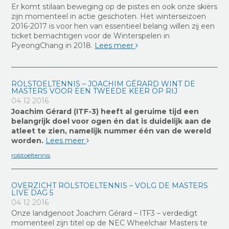
Er komt stilaan beweging op de pistes en ook onze skiërs
zijn momenteel in actie geschoten. Het winterseizoen
2016-2017 is voor hen van essentieel belang willen zij een
ticket bemachtigen voor de Winterspelen in
PyeongChang in 2018.
Lees meer
ROLSTOELTENNIS – JOACHIM GÉRARD WINT DE
MASTERS VOOR EEN TWEEDE KEER OP RIJ
04 12 2016
Joachim Gérard (ITF-3) heeft al geruime tijd een
belangrijk doel voor ogen én dat is duidelijk aan de
atleet te zien, namelijk nummer één van de wereld
worden.
Lees meer
rolstoeltennis
OVERZICHT ROLSTOELTENNIS – VOLG DE MASTERS
LIVE DAG 5
04 12 2016
Onze landgenoot Joachim Gérard – ITF3 – verdedigt
momenteel zijn titel op de NEC Wheelchair Masters te