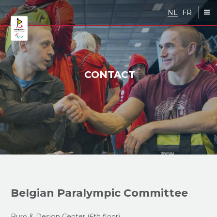
Skip to main content
NL
FR
CONTACT
Belgian Paralympic Committee
Buro & Design Center (6th floor)