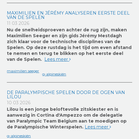
MAXIMILIEN EN JÉRÉMY ANALYSEREN EERSTE DEEL
VAN DE SPELEN
11 03 2026
Nu de snelheidsproeven achter de rug zijn, maken
Maximilien Seeger en zijn gids Jérémy Mestdagh
zich klaar voor de technische disciplines van de
Spelen. Op deze rustdag is het tijd om even afstand
te nemen en terug te blikken op het eerste deel
van de Spelen.
Lees meer
maximilien seeger
g-alpineskiën
DE PARALYMPISCHE SPELEN DOOR DE OGEN VAN
LILOU
10 03 2026
Lilou is een jonge beloftevolle zitskiester en is
aanwezig in Cortina d'Ampezzo om de delegatie
van Paralympic Team Belgium aan te moedigen op
de Paralympische Winterspelen.
Lees meer
g-alpineskiën