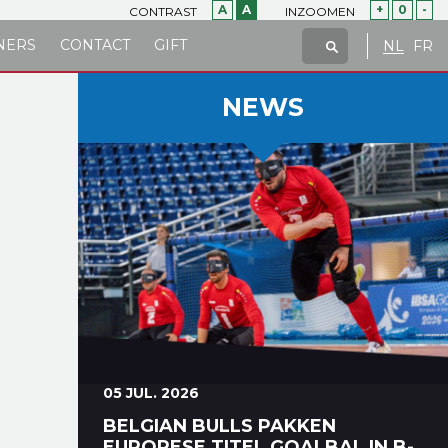
A
A
+
0
-
CONTRAST
INZOOMEN
NERS
CONTACT
GIFT
NL
FR
NEWS
05 JUL. 2026
BELGIAN BULLS PAKKEN
EUROPESE TITEL GOALBAL IN B-