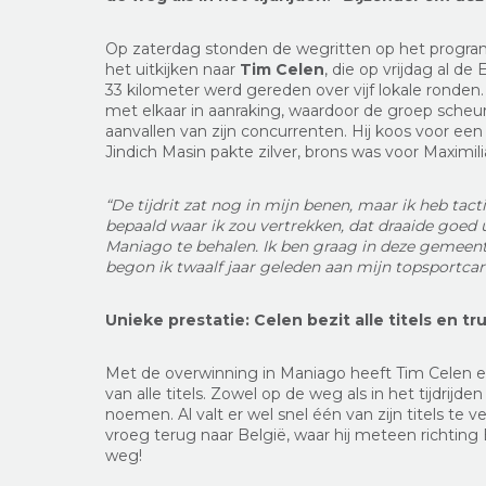
Op zaterdag stonden de wegritten op het progr
het uitkijken naar
Tim Celen
, die op vrijdag al de
33 kilometer werd gereden over vijf lokale ronden
met elkaar in aanraking, waardoor de groep scheu
aanvallen van zijn concurrenten. Hij koos voor een 
Jindich Masin pakte zilver, brons was voor Maximil
“De tijdrit zat nog in mijn benen, maar ik heb ta
bepaald waar ik zou vertrekken, dat draaide goed u
Maniago te behalen. Ik ben graag in deze gemeente
begon ik twaalf jaar geleden aan mijn topsportcarr
Unieke prestatie: Celen bezit alle titels en tr
Met de overwinning in Maniago heeft Tim Celen ee
van alle titels. Zowel op de weg als in het tijdri
noemen. Al valt er wel snel één van zijn titels t
vroeg terug naar België, waar hij meteen richti
weg!