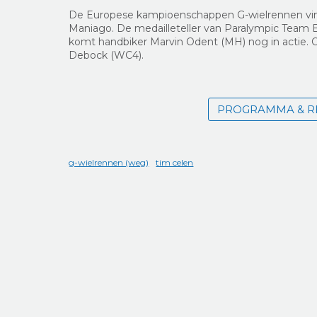
De Europese kampioenschappen G-wielrennen vinden
Maniago. De medailleteller van Paralympic Team
komt handbiker Marvin Odent (MH) nog in actie. 
Debock (WC4).
PROGRAMMA & RE
g-wielrennen (weg)
tim celen