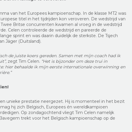
amma van het Europees kampioenschap. In de klasse MT2 was
 Europese titel in het tijdrijden kon veroveren. De wedstrijd van
. Twee Britse concurrenten kwamen al vroeg in de wedstrijd
rde. Celen controleerde de wedstrijd en pareerde de
lange sprint en was daarin duidelijk de sterkste. De Tsjech
ian Jäger (Duitsland).
ctisch de juiste koers gereden. Samen met mijn coach had ik
it”,
zegt Tim Celen.
“Het is bijzonder om deze trui in
: hier behaalde ik mijn eerste internationale overwinning en
ière.”
uien!
n unieke prestatie neergezet. Hij is momenteel in het bezit
jden mag hij zich Belgisch, Europees én wereldkampioen
e verdedigen. Op zondagochtend vliegt Tim Celen namelijk
ng Bavegem trekt voor het Belgisch kampioenschap op de