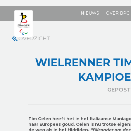
Skip to main content
NIEUWS
OVER BPC
OVERZICHT
WIELRENNER TIM
KAMPIOE
GEPOST 
Tim Celen heeft het in het Italiaanse Maniago
naar Europees goud. Celen is nu trotse eigen
de weg als in het tijdrijden.
“Bijzonder om deze