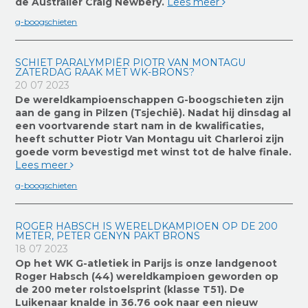
de Australiër Craig Newbery.
Lees meer
g-boogschieten
SCHIET PARALYMPIËR PIOTR VAN MONTAGU
ZATERDAG RAAK MET WK-BRONS?
20 07 2023
De wereldkampioenschappen G-boogschieten zijn
aan de gang in Pilzen (Tsjechië). Nadat hij dinsdag al
een voortvarende start nam in de kwalificaties,
heeft schutter Piotr Van Montagu uit Charleroi zijn
goede vorm bevestigd met winst tot de halve finale.
Lees meer
g-boogschieten
ROGER HABSCH IS WERELDKAMPIOEN OP DE 200
METER, PETER GENYN PAKT BRONS
18 07 2023
Op het WK G-atletiek in Parijs is onze landgenoot
Roger Habsch (44) wereldkampioen geworden op
de 200 meter rolstoelsprint (klasse T51). De
Luikenaar knalde in 36.76 ook naar een nieuw