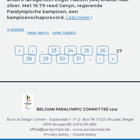
zilver. Met 19.79 reed Genyn, regerende
Paralympische kampioen, een
kampioenschapsrecord.
Lees meer
g-atletiek
peter genyn
roger habsch
Pages
«
‹
…
23
24
25
26
27
28
29
30
31
…
›
»
BELGIAN PARALYMPIC COMMITTEE vzw
Buro & Design Center - Esplanade 1 - P.O. Box 78 | 1020 Brussel, België
RPR Brussel BE 0476.319.389
office@paralympic.be
-
www.paralympic.be
Privacy policy
-
Cookie policy