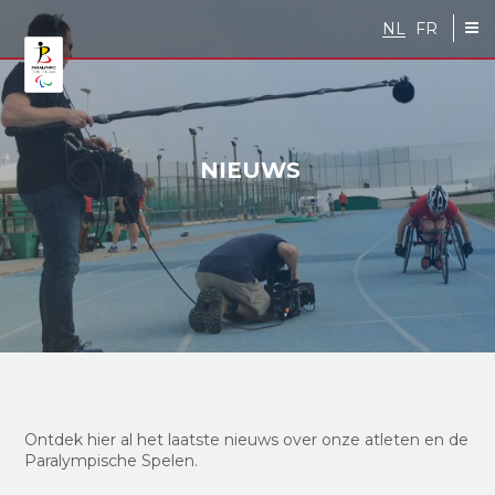
Skip to main content
NL
FR
NIEUWS
Ontdek hier al
het
laatste nieuws over onze atleten en de
Paralympische Spelen.