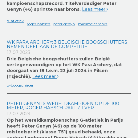
kampioenschapsrecord. Titelverdediger Peter
Genyn (46) sprintte naar brons.
Lees meer
g-atletiek
roger habsch
peter genyn
maxime carabin
WK PARA ARCHERY: 3 BELGISCHE BOOGSCHUTTERS
NEMEN DEEL AAN DE COMPETITIE
17 07 2023
Drie Belgische boogschutters zullen België
vertegenwoordigen op het WK Para Archery, dat
doorgaat van 18 t.e.m. 23 juli 2024 in Pilsen
(Tsjechië).
Lees meer
g-boogschieten
PETER GENYN IS WERELDKAMPIOEN OP DE 100
METER, ROGER HABSCH PAKT ZILVER
17 07 2023
Op het wereldkampioenschap G-atletiek in Parijs
heeft Peter Genyn (46) op de 100 meter
rolstoelsprint (klasse T51) goud behaald, onze
andere landgenoot Roger Habsch (44) knalde naar