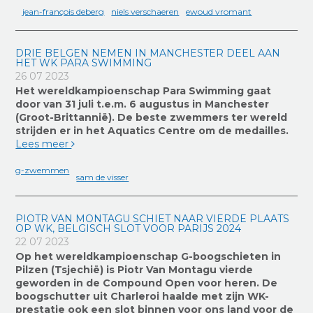
jean-françois deberg
niels verschaeren
ewoud vromant
DRIE BELGEN NEMEN IN MANCHESTER DEEL AAN
HET WK PARA SWIMMING
26 07 2023
Het wereldkampioenschap Para Swimming gaat
door van 31 juli t.e.m. 6 augustus in Manchester
(
Groot-Brittannië
). De beste zwemmers ter wereld
strijden er in het Aquatics Centre om de medailles.
Lees meer
g-zwemmen
sam de visser
PIOTR VAN MONTAGU SCHIET NAAR VIERDE PLAATS
OP WK, BELGISCH SLOT VOOR PARIJS 2024
22 07 2023
Op het wereldkampioenschap G-boogschieten in
Pilzen (Tsjechië) is Piotr Van Montagu vierde
geworden in de Compound Open voor heren. De
boogschutter uit Charleroi haalde met zijn WK-
prestatie ook een slot binnen voor ons land voor de