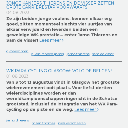
JONGE KANJERS THIERENS EN DE VISSER ZETTEN
GROTE CARRIÈRESTAP VOORWAARTS
04 08 2023
Ze zijn beiden jonge veulens, kennen elkaar erg
goed, zitten momenteel slechts vier uurtjes van
elkaar verwijderd én leverden beiden een
geweldige WK-prestatie… enter Jarno Thierens en
Sam de Visser!
Lees meer
g-zwemmen
g-wielrennen (piste)
jarno thierens
sam de visser
WK PARA-CYCLING GLASGOW: VOLG DE BELGEN!
01 08 2023
Van 3 tot 13 augustus vindt in Glasgow het grootste
wielerevenement ooit plaats. Voor liefst dertien
wielerdisciplines worden er dan
wereldkampioenschappen ingericht in de Schotse
grootstad, inclusief de integratie van het WK Para-
cycling op de piste en de weg.
Lees meer
jarno thierens
milan thomas
niels verschaeren