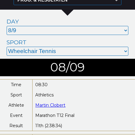
DAY
SPORT
08/09
Time
08:30
Sport
Athletics
Athlete
Martin Clobert
Event
Marathon T12 Final
Result
11th (2:38:34)