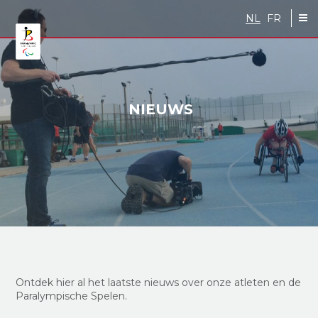
Skip to main content
NL
FR
NIEUWS
Ontdek hier al
het
laatste nieuws over onze atleten en de
Paralympische Spelen.