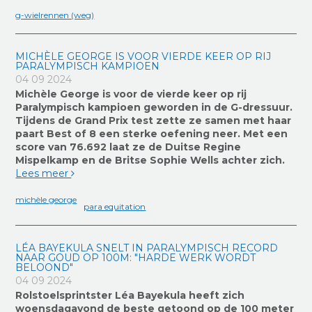
g-wielrennen (weg)
MICHÈLE GEORGE IS VOOR VIERDE KEER OP RIJ
PARALYMPISCH KAMPIOEN
04 09 2024
Michèle George is voor de vierde keer op rij
Paralympisch kampioen geworden in de G-dressuur.
Tijdens de Grand Prix test zette ze samen met haar
paart Best of 8 een sterke oefening neer. Met een
score van 76.692 laat ze de Duitse Regine
Mispelkamp en de Britse Sophie Wells achter zich.
Lees meer
michèle george
para equitation
LÉA BAYEKULA SNELT IN PARALYMPISCH RECORD
NAAR GOUD OP 100M: "HARDE WERK WORDT
BELOOND"
04 09 2024
Rolstoelsprintster Léa Bayekula heeft zich
woensdagavond de beste getoond op de 100 meter