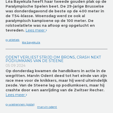
Léa Bayekula heeft haar tweede gouden plak op de
Paralympische Spelen beet. De 29-jarige Brusselse
was donderdagavond de beste op de 400 meter in
de T54-klasse. Woensdag werd ze ook al
paralympisch kampioene op de 100 meter. De
rolstoelatlete was na afloop erg opgelucht en
tevreden.
Lees meer
g-atletiek
léa bayekula
ODENT VERLIEST STRIJD OM BRONS, CRASH NEKT
PODIUMKANS VAN DE STEENE
05 09 2024
Op donderdag kwamen de handbikers in actie in de
wegritten. Marvin Odent deed tot het einde van zijn
race mee voor de knikkers, maar hij werd uiteindelijk
zesde. Van de Steene lag op podiumkoers, maar hij
crashte door een aanrijding van de Zwitser Recher.
Lees meer
g-wielrennen (piste)
marvin odent