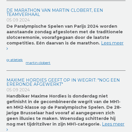
DE MARATHON VAN MARTIN CLOBERT, EEN
TEAMVERHAAL
05 09 2024
De Paralympische Spelen van Parijs 2024 worden
aanstaande zondag afgesloten met de traditionele
slotceremonie, voorafgegaan door de laatste
competities. Eén daarvan is de marathon.
Lees meer
g-atletiek
martin clobert
MAXIME HORDIES GEEFT OP IN WEGRIT: "NOG EEN
ERERONDE AFGEWERKT"
05 09 2024
Handbiker Maxime Hordies is donderdag niet
gefinisht in de gecombineerde wegrit van de MH1-
en MH2-klasse op de Paralympische Spelen. De 28-
jarige Brusselaar had vooraf al aangegeven zich
geen illusies te maken. Woensdag schitterde hij
nog met tijdritzilver in zijn MH1-categorie.
Lees meer