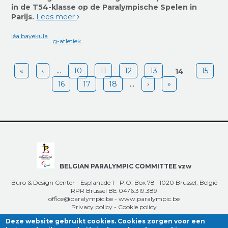
in de T54-klasse op de Paralympische Spelen in
Parijs.
Lees meer
léa bayekula
g-atletiek
Pages
«
‹
…
10
11
12
13
15
14
16
17
18
…
›
»
BELGIAN PARALYMPIC COMMITTEE vzw
Buro & Design Center - Esplanade 1 - P.O. Box 78 | 1020 Brussel, België
RPR Brussel BE 0476.319.389
office@paralympic.be
-
www.paralympic.be
Privacy policy
-
Cookie policy
Deze website gebruikt cookies. Cookies zorgen voor een