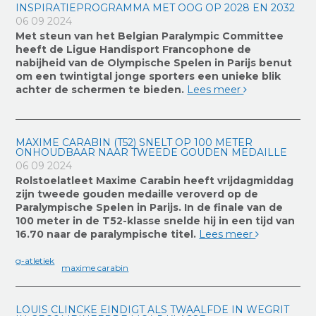
INSPIRATIEPROGRAMMA MET OOG OP 2028 EN 2032
06 09 2024
Met steun van het Belgian Paralympic Committee
heeft de Ligue Handisport Francophone de
nabijheid van de Olympische Spelen in Parijs benut
om een twintigtal jonge sporters een unieke blik
achter de schermen te bieden.
Lees meer
MAXIME CARABIN (T52) SNELT OP 100 METER
ONHOUDBAAR NAAR TWEEDE GOUDEN MEDAILLE
06 09 2024
Rolstoelatleet Maxime Carabin heeft vrijdagmiddag
zijn tweede gouden medaille veroverd op de
Paralympische Spelen in Parijs. In de finale van de
100 meter in de T52-klasse snelde hij in een tijd van
16.70 naar de paralympische titel.
Lees meer
g-atletiek
maxime carabin
LOUIS CLINCKE EINDIGT ALS TWAALFDE IN WEGRIT