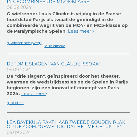
IN GECOMBINEERDE MC4-5-KLASSE
06 09 2024
G-wielrenner Louis Clincke is vrijdag in de Franse
hoofdstad Parijs als twaalfde geëindigd in de
combineerde wegrit van de MC4- en MC5-klasse op
de Paralympische Spelen.
Lees meer
g-wielrennen (weg)
louis clincke
DE "DRIE SLAGEN" VAN CLAUDE ISSORAT
05 09 2024
De "drie slagen", geïnspireerd door het theater,
waarmee de wedstrijdsessies op de Spelen in Parijs
beginnen, zijn een innovatief concept van Paris
2024.
Lees meer
g-atletiek
LÉA BAYEKULA PAKT HAAR TWEEDE GOUDEN PLAK
OP DE 400M: "GEWELDIG DAT HET ME GELUKT IS"
05 09 2024