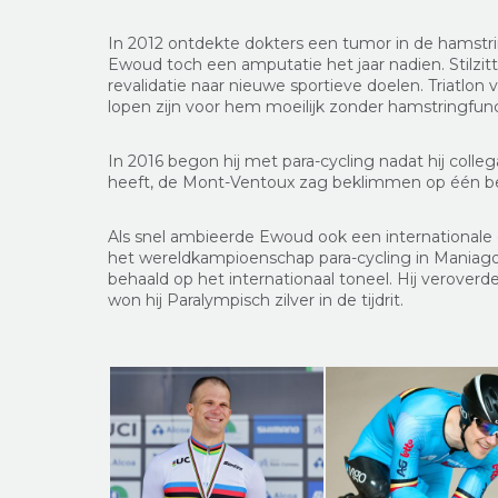
In 2012 ontdekte dokters een tumor in de hamstr
Ewoud toch een amputatie het jaar nadien. Stilzitt
revalidatie naar nieuwe sportieve doelen. Triatlon
lopen zijn voor hem moeilijk zonder hamstringfunc
In 2016 begon hij met para-cycling nadat hij col
heeft, de Mont-Ventoux zag beklimmen op één 
Als snel ambieerde Ewoud ook een internationale c
het wereldkampioenschap para-cycling in Maniago 
behaald op het internationaal toneel. Hij verove
won hij Paralympisch zilver in de tijdrit.