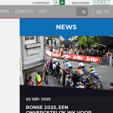
A
A
+
0
-
CONTRAST
INZOOMEN
NERS
CONTACT
GIFT
NL
FR
NEWS
02 SEP. 2025
RONSE 2025, EEN
ONVERGETELIJK WK VOOR