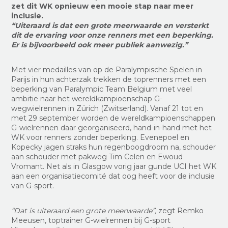
zet dit WK opnieuw een mooie stap naar meer
inclusie.
“Uiteraard is dat een grote meerwaarde en versterkt
dit de ervaring voor onze renners met een beperking.
Er is bijvoorbeeld ook meer publiek aanwezig.”
Met vier medailles van op de Paralympische Spelen in
Parijs in hun achterzak trekken de toprenners met een
beperking van Paralympic Team Belgium met veel
ambitie naar het wereldkampioenschap G-
wegwielrennen in Zürich (Zwitserland). Vanaf 21 tot en
met 29 september worden de wereldkampioenschappen
G-wielrennen daar georganiseerd, hand-in-hand met het
WK voor renners zonder beperking. Evenepoel en
Kopecky jagen straks hun regenboogdroom na, schouder
aan schouder met pakweg Tim Celen en Ewoud
Vromant. Net als in Glasgow vorig jaar gunde UCI het WK
aan een organisatiecomité dat oog heeft voor de inclusie
van G-sport.
“Dat is uiteraard een grote meerwaarde”,
zegt Remko
Meeusen, toptrainer G-wielrennen bij G-sport