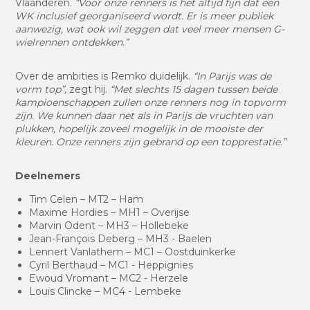
Vlaanderen.
“Voor onze renners is het altijd fijn dat een
WK inclusief georganiseerd wordt. Er is meer publiek
aanwezig, wat ook wil zeggen dat veel meer mensen G-
wielrennen ontdekken.”
Over de ambities is Remko duidelijk.
“In Parijs was de
vorm top”,
zegt hij.
“Met slechts 15 dagen tussen beide
kampioenschappen zullen onze renners nog in topvorm
zijn. We kunnen daar net als in Parijs de vruchten van
plukken, hopelijk zoveel mogelijk in de mooiste der
kleuren. Onze renners zijn gebrand op een topprestatie.”
Deelnemers
Tim Celen – MT2 – Ham
Maxime Hordies – MH1 – Overijse
Marvin Odent – MH3 – Hollebeke
Jean-François Deberg – MH3 - Baelen
Lennert Vanlathem – MC1 – Oostduinkerke
Cyril Berthaud – MC1 - Heppignies
Ewoud Vromant – MC2 - Herzele
Louis Clincke – MC4 - Lembeke