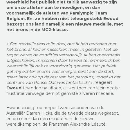
weerhield het publiek niet talrijk aanwezig te zijn
om onze atleten aan te moedigen, en dan
voornamelijk de atleten van Paralympic Team
Belgium. En, ze hebben niet teleurgesteld: Ewoud
bezorgt ons land namelijk een nieuwe medaille, met
het brons in de MC2-klasse.
«
Een medaille was mijn doel, dus ik ben tevreden met
het brons, al had er misschien meer in gezeten. Met de
regen waren de condities verraderlijk. Ik ben meermaals
uitgeschoven, misschien door te veel te remmen. Ik ben
waarschijnlijk ook te voorzichtig geweest. Het publiek
gaf mij echter enorm veel energie, eerst aan de start,
maar later ook op de rest van het parcours, vooral in het
centrum van Ronse. Dat was fantastisch!
», reageert
Ewoud
tevreden na afloop, al is er toch een klein beetje
frustratie vanwege de nipt gemiste zilveren medaille.
Ewoud eindigt op amper twee seconden van de
Australiër Darren Hicks, die de tweede plaats wegkaapt,
en op meer dan een minuut van de nieuwe
wereldkampioen, de Fransman Alexandre Léauté.