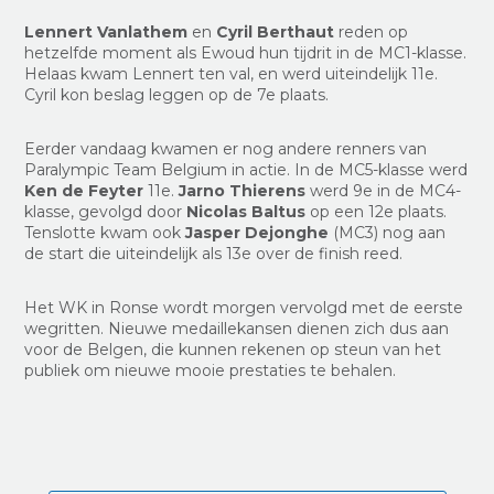
Lennert Vanlathem
en
Cyril Berthaut
reden op
hetzelfde moment als Ewoud hun tijdrit in de MC1-klasse.
Helaas kwam Lennert ten val, en werd uiteindelijk 11e.
Cyril kon beslag leggen op de 7e plaats.
Eerder vandaag kwamen er nog andere renners van
Paralympic Team Belgium in actie.
In de MC5-klasse werd
Ken de Feyter
11e.
Jarno Thierens
werd 9e in de MC4-
klasse, gevolgd door
Nicolas Baltus
op een 12e plaats.
Tenslotte kwam ook
Jasper Dejonghe
(MC3) nog aan
de start die uiteindelijk als 13e over de finish reed.
Het WK in Ronse wordt morgen vervolgd met de eerste
wegritten. Nieuwe medaillekansen dienen zich dus aan
voor de Belgen, die kunnen rekenen op steun van het
publiek om nieuwe mooie prestaties te behalen.