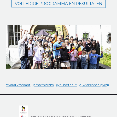
VOLLEDIGE PROGRAMMA EN RESULTATEN
ewoud vromant
jarno thierens
cyril berthaut
g-wielrennen (weg)