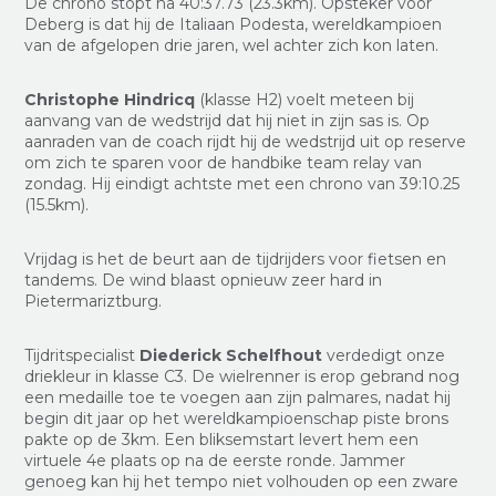
De chrono stopt na 40:37.73 (23.3km). Opsteker voor
Deberg is dat hij de Italiaan Podesta, wereldkampioen
van de afgelopen drie jaren, wel achter zich kon laten.
Christophe Hindricq
(klasse H2) voelt meteen bij
aanvang van de wedstrijd dat hij niet in zijn sas is. Op
aanraden van de coach rijdt hij de wedstrijd uit op reserve
om zich te sparen voor de handbike team relay van
zondag. Hij eindigt achtste met een chrono van 39:10.25
(15.5km).
Vrijdag is het de beurt aan de tijdrijders voor fietsen en
tandems. De wind blaast opnieuw zeer hard in
Pietermariztburg.
Tijdritspecialist
Diederick Schelfhout
verdedigt onze
driekleur in klasse C3. De wielrenner is erop gebrand nog
een medaille toe te voegen aan zijn palmares, nadat hij
begin dit jaar op het wereldkampioenschap piste brons
pakte op de 3km. Een bliksemstart levert hem een
virtuele 4e plaats op na de eerste ronde. Jammer
genoeg kan hij het tempo niet volhouden op een zware