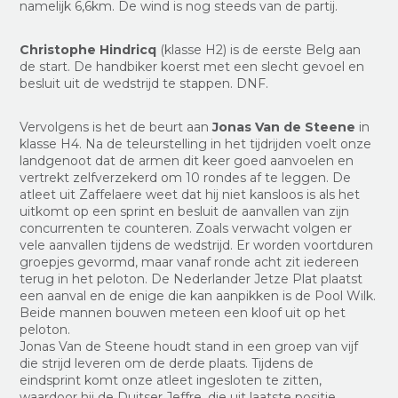
namelijk 6,6km. De wind is nog steeds van de partij.
Christophe Hindricq
(klasse H2) is de eerste Belg aan
de start. De handbiker koerst met een slecht gevoel en
besluit uit de wedstrijd te stappen. DNF.
Vervolgens is het de beurt aan
Jonas Van de Steene
in
klasse H4. Na de teleurstelling in het tijdrijden voelt onze
landgenoot dat de armen dit keer goed aanvoelen en
vertrekt zelfverzekerd om 10 rondes af te leggen. De
atleet uit Zaffelaere weet dat hij niet kansloos is als het
uitkomt op een sprint en besluit de aanvallen van zijn
concurrenten te counteren. Zoals verwacht volgen er
vele aanvallen tijdens de wedstrijd. Er worden voortduren
groepjes gevormd, maar vanaf ronde acht zit iedereen
terug in het peloton. De Nederlander Jetze Plat plaatst
een aanval en de enige die kan aanpikken is de Pool Wilk.
Beide mannen bouwen meteen een kloof uit op het
peloton.
Jonas Van de Steene houdt stand in een groep van vijf
die strijd leveren om de derde plaats. Tijdens de
eindsprint komt onze atleet ingesloten te zitten,
waardoor hij de Duitser Jeffre, die uit laatste positie