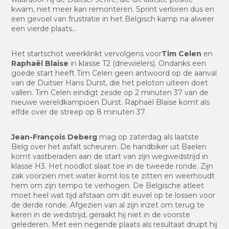
kwam, niet meer kan remonteren. Sprint verloren dus en
een gevoel van frustratie in het Belgisch kamp na alweer
een vierde plaats…
Het startschot weerklinkt vervolgens voor
Tim Celen
en
Raphaël Blaise
in klasse T2 (driewielers). Ondanks een
goede start heeft Tim Celen geen antwoord op de aanval
van de Duitser Hans Durst, die het peloton uiteen doet
vallen. Tim Celen eindigt zesde op 2 minuten 37 van de
nieuwe wereldkampioen Durst. Raphaël Blaise komt als
elfde over de streep op 8 minuten 37.
Jean-François Deberg
mag op zaterdag als laatste
Belg over het asfalt scheuren. De handbiker uit Baelen
komt vastberaden aan de start van zijn wegwedstrijd in
klasse H3. Het noodlot slaat toe in de tweede ronde. Zijn
zak voorzien met water komt los te zitten en weerhoudt
hem om zijn tempo te verhogen. De Belgische atleet
moet heel wat tijd afstaan om dit euvel op te lossen voor
de derde ronde. Afgezien van al zijn inzet om terug te
keren in de wedstrijd, geraakt hij niet in de voorste
gelederen. Met een negende plaats als resultaat druipt hij