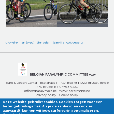
g-wielrennen (weg)
tim celen
jean-françois deberg
BELGIAN PARALYMPIC COMMITTEE vzw
Buro & Design Center - Esplanade 1 - P.O. Box 78 | 1020 Brussel, België
RPR Brussel BE 0476.319.389
office@paralympic.be
-
www.paralympic.be
Privacy policy
-
Cookie policy
Deze website gebruikt cookies. Cookies zorgen voor een
beter gebruiksgemak. Als je de aanbevolen cookies
aanvaardt, kunnen wij jouw surfervaring optimaliseren.