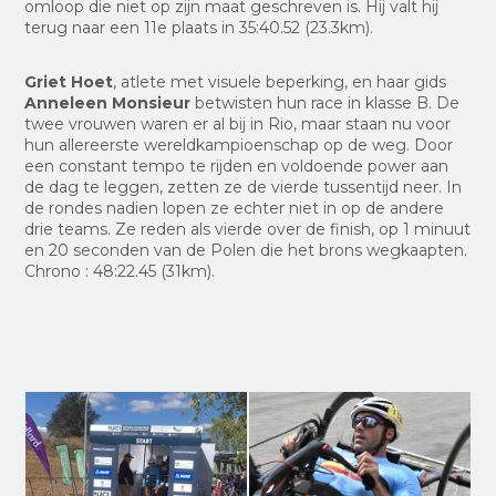
omloop die niet op zijn maat geschreven is. Hij valt hij
terug naar een 11e plaats in 35:40.52 (23.3km).
Griet Hoet
, atlete met visuele beperking, en haar gids
Anneleen Monsieur
betwisten hun race in klasse B. De
twee vrouwen waren er al bij in Rio, maar staan nu voor
hun allereerste wereldkampioenschap op de weg. Door
een constant tempo te rijden en voldoende power aan
de dag te leggen, zetten ze de vierde tussentijd neer. In
de rondes nadien lopen ze echter niet in op de andere
drie teams. Ze reden als vierde over de finish, op 1 minuut
en 20 seconden van de Polen die het brons wegkaapten.
Chrono : 48:22.45 (31km).