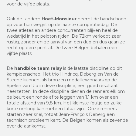
voor de vijfde plaats.
Ook de tandem
Hoet-Monsieur
neemt de handschoen
op voor hun wegrit op de laatste competitiedag. De
twee atletes en andere concurrenten blijven heel de
wedstrijd in het peloton rijden. De 72km verloopt zeer
rustig, zonder enige aanval van een duo en dus gaan ze
recht op een sprint af. De twee Belgen behalen een
vijfde plaats.
De
handbike team relay
is de laatste discipline op dit
kampioenschap. Het trio Hindricq, Deberg en Van de
Steene kunnen, als bronzen medaillewinnaars op de
Spelen van Rio in deze discipline, een goed resultaat
neerzetten. In deze discipline dienen de renners elk om
de beurt een ronde af te leggen van 1,1 km over een
totale afstand van 9,8 km. Het kleinste foutje op zulke
korte omloop kan meteen fataal zijn… Onze renners
starten zeer snel, totdat Jean-François Deberg een
technisch probleem kent. De Belgen komen als zevende
over de aankomst.