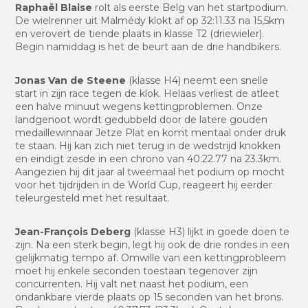
Raphaël Blaise
rolt als eerste Belg van het startpodium.
De wielrenner uit Malmédy klokt af op 32:11.33 na 15,5km
en verovert de tiende plaats in klasse T2 (driewieler).
Begin namiddag is het de beurt aan de drie handbikers.
Jonas Van de Steene
(klasse H4) neemt een snelle
start in zijn race tegen de klok. Helaas verliest de atleet
een halve minuut wegens kettingproblemen. Onze
landgenoot wordt gedubbeld door de latere gouden
medaillewinnaar Jetze Plat en komt mentaal onder druk
te staan. Hij kan zich niet terug in de wedstrijd knokken
en eindigt zesde in een chrono van 40:22.77 na 23.3km.
Aangezien hij dit jaar al tweemaal het podium op mocht
voor het tijdrijden in de World Cup, reageert hij eerder
teleurgesteld met het resultaat.
Jean-François Deberg
(klasse H3) lijkt in goede doen te
zijn. Na een sterk begin, legt hij ook de drie rondes in een
gelijkmatig tempo af. Omwille van een kettingprobleem
moet hij enkele seconden toestaan tegenover zijn
concurrenten. Hij valt net naast het podium, een
ondankbare vierde plaats op 15 seconden van het brons.