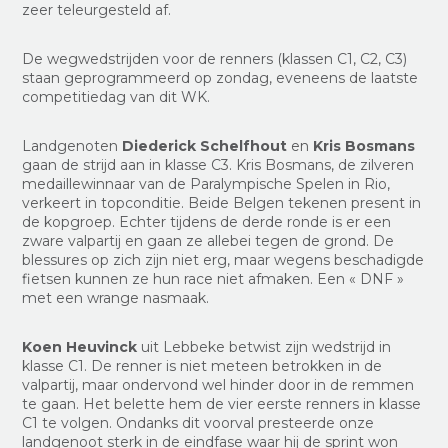
zeer teleurgesteld af.
De wegwedstrijden voor de renners (klassen C1, C2, C3)
staan geprogrammeerd op zondag, eveneens de laatste
competitiedag van dit WK.
Landgenoten
Diederick Schelfhout
en
Kris Bosmans
gaan de strijd aan in klasse C3. Kris Bosmans, de zilveren
medaillewinnaar van de Paralympische Spelen in Rio,
verkeert in topconditie. Beide Belgen tekenen present in
de kopgroep. Echter tijdens de derde ronde is er een
zware valpartij en gaan ze allebei tegen de grond. De
blessures op zich zijn niet erg, maar wegens beschadigde
fietsen kunnen ze hun race niet afmaken. Een « DNF »
met een wrange nasmaak.
Koen Heuvinck
uit Lebbeke betwist zijn wedstrijd in
klasse C1. De renner is niet meteen betrokken in de
valpartij, maar ondervond wel hinder door in de remmen
te gaan. Het belette hem de vier eerste renners in klasse
C1 te volgen. Ondanks dit voorval presteerde onze
landgenoot sterk in de eindfase waar hij de sprint won