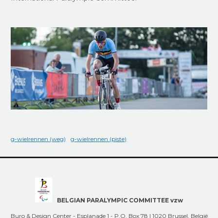
g-wielrennen (weg)
g-wielrennen (piste)
BELGIAN PARALYMPIC COMMITTEE vzw
Buro & Design Center - Esplanade 1 - P.O. Box 78 | 1020 Brussel, België