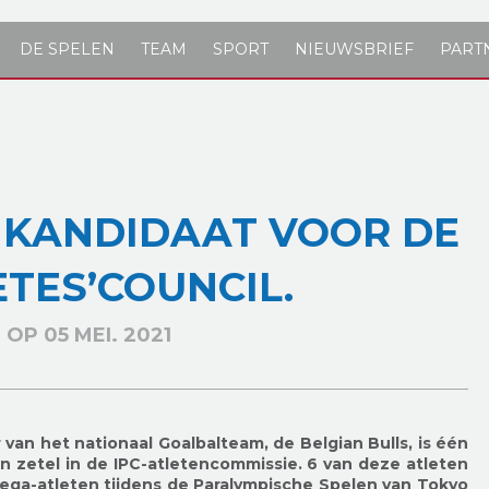
DE SPELEN
TEAM
SPORT
NIEUWSBRIEF
PART
 KANDIDAAT VOOR DE
ETES’COUNCIL.
OP 05 MEI. 2021
r van het nationaal Goalbalteam, de Belgian Bulls, is één
en zetel in de IPC-atletencommissie. 6 van deze atleten
lega-atleten tijdens de Paralympische Spelen van Tokyo