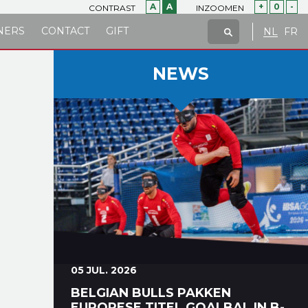
A
A
+
0
-
CONTRAST
INZOOMEN
NERS
CONTACT
GIFT
NL
FR
NEWS
05 JUL. 2026
BELGIAN BULLS PAKKEN
EUROPESE TITEL GOALBAL IN B-