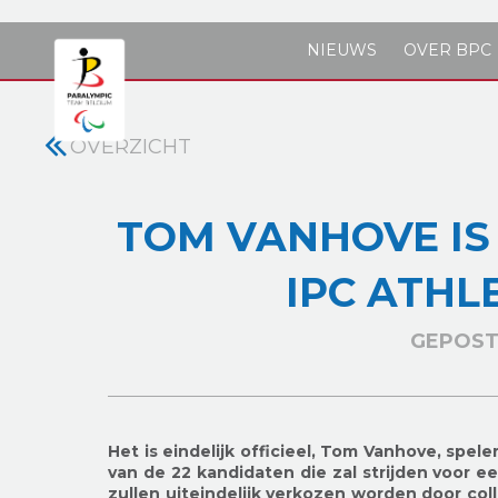
Skip to main content
NIEUWS
OVER BPC
OVERZICHT
TOM VANHOVE IS
IPC ATHL
GEPOST 
Het is eindelijk officieel, Tom Vanhove, spele
van de 22 kandidaten die zal strijden voor e
zullen uiteindelijk verkozen worden door col