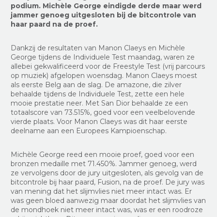
podium. Michèle George eindigde derde maar werd
jammer genoeg uitgesloten bij de bitcontrole van
haar paard na de proef.
Dankzij de resultaten van Manon Claeys en Michèle
George tijdens de Individuele Test maandag, waren ze
allebei gekwalificeerd voor de Freestyle Test (vrij parcours
op muziek) afgelopen woensdag. Manon Claeys moest
als eerste Belg aan de slag. De amazone, die zilver
behaalde tijdens de Individuele Test, zette een hele
mooie prestatie neer. Met San Dior behaalde ze een
totaalscore van 73.515%, goed voor een veelbelovende
vierde plaats. Voor Manon Claeys was dit haar eerste
deelname aan een Europees Kampioenschap.
Michèle George reed een mooie proef, goed voor een
bronzen medaille met 71.450%. Jammer genoeg, werd
ze vervolgens door de jury uitgesloten, als gevolg van de
bitcontrole bij haar paard, Fusion, na de proef. De jury was
van mening dat het slijmvlies niet meer intact was. Er
was geen bloed aanwezig maar doordat het slijmvlies van
de mondhoek niet meer intact was, was er een roodroze