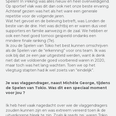
Spelen! In Peking was alles nieuw en heel overweldigend.
Op sportief vlak was dit dan ook niet onze beste ervaring.
Achteraf gezien was het als het ware een generale
repetitie voor de volgende jaren.
Wat het gevoel en de beleving betreft, was Londen de
beste van de drie. Het was dichtbij en er waren dus veel
supporters en familie aanwezig in de zaal. We hebben er
ook een heel goed tornooi gespeeld ondanks een
mindere finale ranking (7e).
Ik zou de Spelen van Tokio het best kunnen omschrijven
als de Spelen van de “erkenning” voor ons team. Ik was
ook blij dat ze een jaar uitgesteld werden, want ik denk
niet dat we voldoende goed voorbereid waren in 2020,
maar toch was het lang wachten. Toen we op het
vliegtuig stapten had ik wel zoiets van “eindelijk”.
Je was vlaggendrager, naast Michèle George, tijdens
de Spelen van Tokio. Was dit een speciaal moment
voor jou ?
Ik heb heel vaak nagedacht over wie de vlaggendragers
zouden kunnen zijn en was extreem vereerd toen ik de
uitverkorene bleek te zijn. Zoals ik reeds zei, waren Tokio