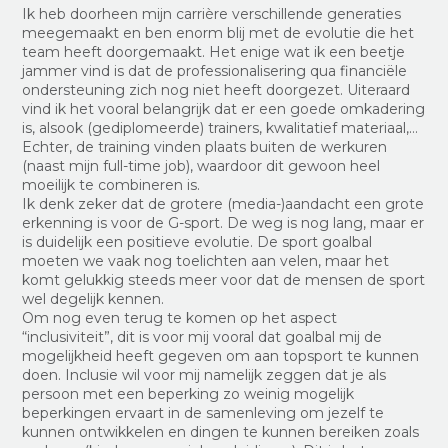
Ik heb doorheen mijn carrière verschillende generaties
meegemaakt en ben enorm blij met de evolutie die het
team heeft doorgemaakt. Het enige wat ik een beetje
jammer vind is dat de professionalisering qua financiële
ondersteuning zich nog niet heeft doorgezet. Uiteraard
vind ik het vooral belangrijk dat er een goede omkadering
is, alsook (gediplomeerde) trainers, kwalitatief materiaal,…
Echter, de training vinden plaats buiten de werkuren
(naast mijn full-time job), waardoor dit gewoon heel
moeilijk te combineren is.
Ik denk zeker dat de grotere (media-)aandacht een grote
erkenning is voor de G-sport. De weg is nog lang, maar er
is duidelijk een positieve evolutie. De sport goalbal
moeten we vaak nog toelichten aan velen, maar het
komt gelukkig steeds meer voor dat de mensen de sport
wel degelijk kennen.
Om nog even terug te komen op het aspect
“inclusiviteit”, dit is voor mij vooral dat goalbal mij de
mogelijkheid heeft gegeven om aan topsport te kunnen
doen. Inclusie wil voor mij namelijk zeggen dat je als
persoon met een beperking zo weinig mogelijk
beperkingen ervaart in de samenleving om jezelf te
kunnen ontwikkelen en dingen te kunnen bereiken zoals