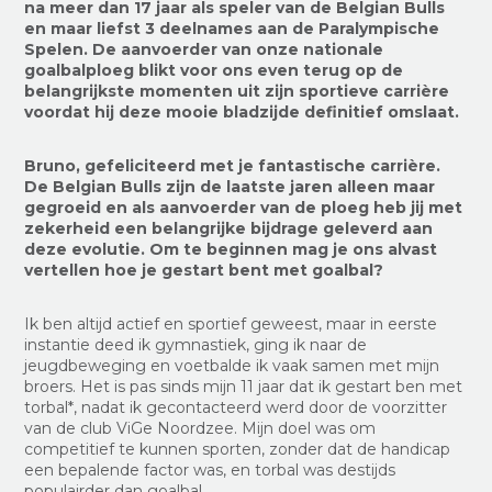
na meer dan 17 jaar als speler van de Belgian Bulls
en maar liefst 3 deelnames aan de Paralympische
Spelen. De aanvoerder van onze nationale
goalbalploeg blikt voor ons even terug op de
belangrijkste momenten uit zijn sportieve carrière
voordat hij deze mooie bladzijde definitief omslaat.
Bruno, gefeliciteerd met je fantastische carrière.
De Belgian Bulls zijn de laatste jaren alleen maar
gegroeid en als aanvoerder van de ploeg heb jij met
zekerheid een belangrijke bijdrage geleverd aan
deze evolutie. Om te beginnen mag je ons alvast
vertellen hoe je gestart bent met goalbal?
Ik ben altijd actief en sportief geweest, maar in eerste
instantie deed ik gymnastiek, ging ik naar de
jeugdbeweging en voetbalde ik vaak samen met mijn
broers. Het is pas sinds mijn 11 jaar dat ik gestart ben met
torbal*, nadat ik gecontacteerd werd door de voorzitter
van de club ViGe Noordzee. Mijn doel was om
competitief te kunnen sporten, zonder dat de handicap
een bepalende factor was, en torbal was destijds
populairder dan goalbal.