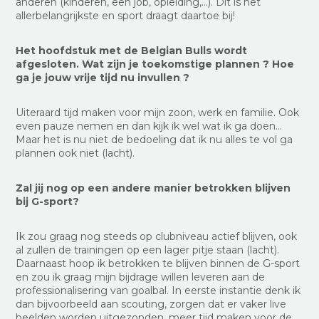
anderen (kinderen, een job, opleiding,…). Dit is het
allerbelangrijkste en sport draagt daartoe bij!
Het hoofdstuk met de Belgian Bulls wordt
afgesloten. Wat zijn je toekomstige plannen ? Hoe
ga je jouw vrije tijd nu invullen ?
Uiteraard tijd maken voor mijn zoon, werk en familie. Ook
even pauze nemen en dan kijk ik wel wat ik ga doen…
Maar het is nu niet de bedoeling dat ik nu alles te vol ga
plannen ook niet (lacht).
Zal jij nog op een andere manier betrokken blijven
bij G-sport?
Ik zou graag nog steeds op clubniveau actief blijven, ook
al zullen de trainingen op een lager pitje staan (lacht).
Daarnaast hoop ik betrokken te blijven binnen de G-sport
en zou ik graag mijn bijdrage willen leveren aan de
professionalisering van goalbal. In eerste instantie denk ik
dan bijvoorbeeld aan scouting, zorgen dat er vaker live
beelden worden uitgezonden, meer tijd maken voor de