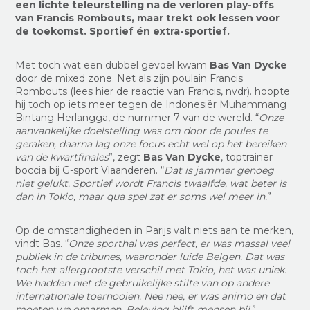
een lichte teleurstelling na de verloren play-offs
van Francis Rombouts, maar trekt ook lessen voor
de toekomst. Sportief én extra-sportief.
Met toch wat een dubbel gevoel kwam
Bas Van Dycke
door de mixed zone. Net als zijn poulain Francis
Rombouts (
lees hier de reactie
van Francis, nvdr). hoopte
hij toch op iets meer tegen de Indonesiër Muhammang
Bintang Herlangga, de nummer 7 van de wereld.
“
Onze
aanvankelijke doelstelling was om door de poules te
geraken, daarna lag onze focus echt wel op het bereiken
van de kwartfinales
”,
zegt
Bas Van Dycke
, toptrainer
boccia bij G-sport Vlaanderen.
“
Dat is jammer genoeg
niet gelukt. Sportief wordt Francis twaalfde, wat beter is
dan in Tokio, maar qua spel zat er soms wel meer in.
”
Op de omstandigheden in Parijs valt niets aan te merken,
vindt Bas. “
Onze sporthal was perfect, er was massal veel
publiek in de tribunes, waaronder luide Belgen. Dat was
toch het allergrootste verschil met Tokio, het was uniek.
We hadden niet de gebruikelijke stilte van op andere
internationale toernooien. Nee nee, er was animo en dat
moeten we omarmen. Beleving blijft mensen bij.
”