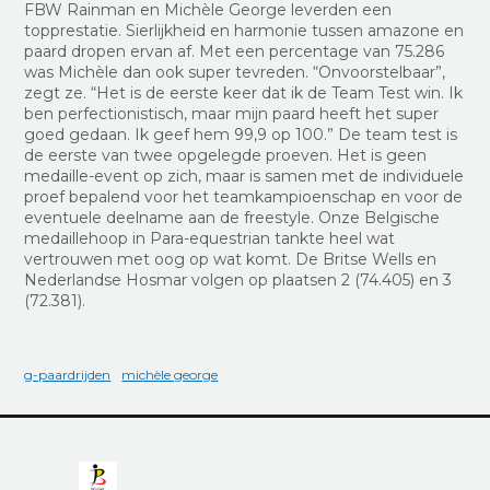
FBW Rainman en Michèle George leverden een
topprestatie. Sierlijkheid en harmonie tussen amazone en
paard dropen ervan af. Met een percentage van 75.286
was Michèle dan ook super tevreden. “Onvoorstelbaar”,
zegt ze. “Het is de eerste keer dat ik de Team Test win. Ik
ben perfectionistisch, maar mijn paard heeft het super
goed gedaan. Ik geef hem 99,9 op 100.”
De team test is
de eerste van twee opgelegde proeven. Het is geen
medaille-event op zich, maar is samen met de individuele
proef bepalend voor het teamkampioenschap en voor de
eventuele deelname aan de freestyle. Onze Belgische
medaillehoop in Para-equestrian tankte heel wat
vertrouwen met oog op wat komt. De Britse Wells en
Nederlandse Hosmar volgen op plaatsen 2 (74.405) en 3
(72.381).
g-paardrijden
michèle george