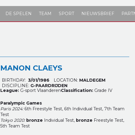
DE SPELEN
TEAM
SPORT
NIEUWSBRIEF
PART
MANON CLAEYS
BIRTHDAY:
3/01/1986
LOCATION:
MALDEGEM
DISCIPLINE:
G-PAARDRIJDEN
League:
G-sport Vlaanderen
Classification:
Grade IV
Paralympic Games
Paris 2024:
6
th Freestyle Test, 6
th Individual Test, 7
th Team
Test
Tokyo 2020:
bronze
Individual Test,
bronze
Freestyle Test,
5th Team Test