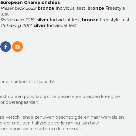
European Championships
Riesenbeck 2023:
bronze
Individual test,
bronze
Freestyle
test
Rotterdam 2019
:
silver
Individual Test,
bronze
Freestyle Test
Göteborg 2017
:
silver
Individual Test
r die uitkomt in Graad IV.
erst op een pony kroop. De passie voor paarden kreeg ze
oor boerenpaarden.
j ze verschillende zenuwen beschadigde en haar wervels en
erder met een halfzijdige verlamming aan haar
t om opnieuw te starten in de dressuur.