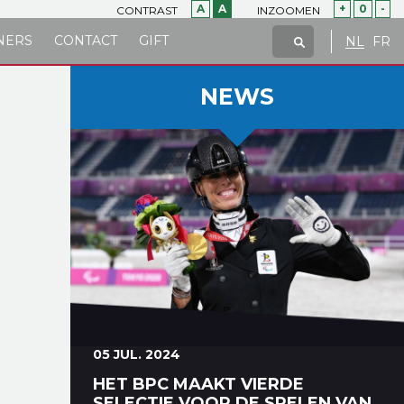
A
A
+
0
-
CONTRAST
INZOOMEN
NERS
CONTACT
GIFT
NL
FR
NEWS
05 JUL. 2024
HET BPC MAAKT VIERDE
SELECTIE VOOR DE SPELEN VAN