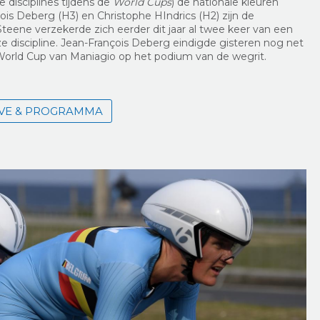
e disciplines tijdens de
World Cups
) de nationale kleuren
is Deberg (H3) en Christophe HIndrics (H2) zijn de
teene verzekerde zich eerder dit jaar al twee keer van een
e discipline. Jean-François Deberg eindigde gisteren nog net
e World Cup van Maniagio op het podium van de wegrit.
LIVE & PROGRAMMA