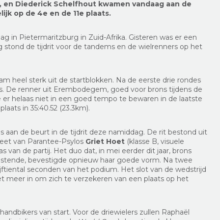
r, en Diederick Schelfhout kwamen vandaag aan de
lijk op de 4e en de 11e plaats.
g in Pietermaritzburg in Zuid-Afrika. Gisteren was er een
ag stond de tijdrit voor de tandems en de wielrenners op het
am heel sterk uit de startblokken. Na de eerste drie rondes
ts. De renner uit Erembodegem, goed voor brons tijdens de
er helaas niet in een goed tempo te bewaren in de laatste
plaats in 35:40.52 (23.3km).
aan de beurt in de tijdrit deze namiddag. De rit bestond uit
tleet van Parantee-Psylos
Griet Hoet
(klasse B, visuele
s van de partij. Het duo dat, in mei eerder dit jaar, brons
stende, bevestigde opnieuw haar goede vorm. Na twee
jftiental seconden van het podium. Het slot van de wedstrijd
t meer in om zich te verzekeren van een plaats op het
andbikers van start. Voor de driewielers zullen Raphaël