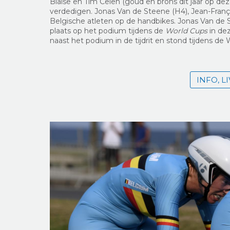
Blaise en Tim Celen (goud en brons dit jaar op dez
verdedigen. Jonas Van de Steene (H4), Jean-Franço
Belgische atleten op de handbikes. Jonas Van de S
plaats op het podium tijdens de
World Cups
in dez
naast het podium in de tijdrit en stond tijdens d
INFO, 