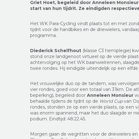
Griet Hoet, begeleid door Anneleen Monsieu
start van hun tijdrit. Ze eindigden respectieve
Het WK Para-Cycling vindt plaats tot en met zonda
tijdrit voor de handbikes en de driewielers, vanda
programma.
Diederick Schelfhout
(klasse C3 hemiplegie) kw
stond onze landgenoot virtueel op de vierde plaa
achtervolging op het WK baanwielrennen, slaagde 
twee rondes. Hij eindigde uiteindelijk op een elfde 
Het vrouwelijke duo op de tandem, was vervolgens 
vier rondes, goed voor een totaal van 31km. De a
beperking), begeleid door
Anneleen Monsieur
wa
behaalde tijdens de tijdrit op de
World Cup
van Oo
rondes, stonden ze op een vierde plaats, op een vi
was enorm spannend, maar het duo slaagde er nie
podium. Eindtijd: 48:22.45.
Morgen gaan de wegritten voor de driewielers en h