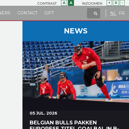
A
A
+
0
-
CONTRAST
INZOOMEN
NERS
CONTACT
GIFT
NL
FR
NEWS
05 JUL. 2026
BELGIAN BULLS PAKKEN
EUROPESE TITEL GOALBAL IN B-