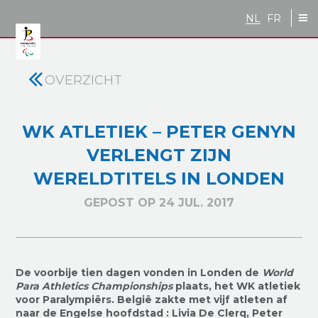
Skip to main content
NL
FR
OVERZICHT
WK ATLETIEK – PETER GENYN
VERLENGT ZIJN
WERELDTITELS IN LONDEN
GEPOST OP 24 JUL. 2017
De voorbije tien dagen vonden in Londen de
World
Para Athletics Championships
plaats, het WK atletiek
voor Paralympiërs. België zakte met vijf atleten af
naar de Engelse hoofdstad : Livia De Clerq, Peter