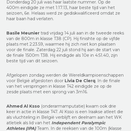
Donderdag 20 juli was haar laatste nummer. Op de
400m eindigde ze met 1:17.13, haar beste tijd van het
seizoen, 6e. Helaas werd ze gediskwalificeerd omdat ze
haar baan had verlaten.
Basile Meunier
trad vrijdag 14 juli aan in de tweede reeks
van de 800m in klasse T38 (CP). Hij finishte op de vijfde
plaats met 2:23.59, waarmee hij zich niet kon plaatsen
voor de finale. Zaterdag 22 juli stond hij aan de start van
de finale 1500m T38. Hij eindigde als 10e in 4:51.40, zijn
beste tijd van dit seizoen.
Afgelopen zondag werden de Wereldkampioenschappen
voor België afgesloten door
Livia De Clerq
. In de finale
van het verspringen in klasse T42 eindigde ze op de
zesde plaats met een sprong van 3m16.
Ahmed Al Ksso
(onderarmamputatie) kwam ook drie
keer in actie in klasse T47. Al Ksso is een Iraakse atleet die
als vluchteling in België verblijft en deelnam aan het WK
atletiek als lid van het
Independent Paralympic
Athletes (IPA)
Team. In de reeksen van de 100m (klasse