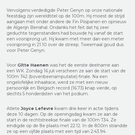
Vervolgens verdedigde Peter Genyn op onze nationale
feestdag zijn wereldtitel op de 100m. Hij moest de strijd
aangaan met onder andere de Fin Piispanen en opnieuw
de Algerijn Berrahal. Ondanks het feit dat hij zeer
geduchte tegenstanders had bouwde hij vanaf de start
een voorsprong uit. Hij kwam met meer dan een meter
voorsprong in 21.10 over de streep. Tweemaal goud dus
voor Peter Genyn.
Voor
Gitte Haenen
was het de eerste deelname aan
een WK. Zondag 16 juli verscheen ze aan de start van de
100m T42 (bovenbeenamputatie) finale. Na een
ongelofelijke inhaalrace, werd ze met een nieuw
persoonlijk en Belgisch record (16.73) knap vierde, op
slechts 5 honderdsten van het podium.
Atlete
Joyce Lefevre
kwam drie keer in actie tijdens
deze 10 dagen. Op de openingsdag kwam ze aan de
start in de rechtstreekse finale van de 100m T34. Ze
eindigde op de 8e plaats met 22.12. In de 800m strandde
ze op een vijfde plaats met een tijd van 2:43.94.