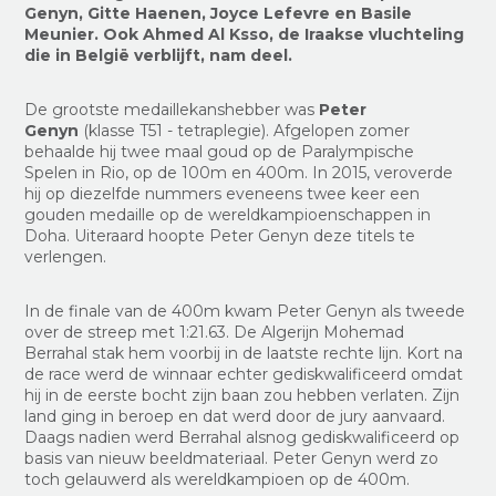
Genyn, Gitte Haenen, Joyce Lefevre en Basile
Meunier. Ook Ahmed Al Ksso, de Iraakse vluchteling
die in België verblijft, nam deel.
De grootste medaillekanshebber was
Peter
Genyn
(klasse T51 - tetraplegie). Afgelopen zomer
behaalde hij twee maal goud op de Paralympische
Spelen in Rio, op de 100m en 400m. In 2015, veroverde
hij op diezelfde nummers eveneens twee keer een
gouden medaille op de wereldkampioenschappen in
Doha. Uiteraard hoopte Peter Genyn deze titels te
verlengen.
In de finale van de 400m kwam Peter Genyn als tweede
over de streep met 1:21.63. De Algerijn Mohemad
Berrahal stak hem voorbij in de laatste rechte lijn. Kort na
de race werd de winnaar echter gediskwalificeerd omdat
hij in de eerste bocht zijn baan zou hebben verlaten. Zijn
land ging in beroep en dat werd door de jury aanvaard.
Daags nadien werd Berrahal alsnog gediskwalificeerd op
basis van nieuw beeldmateriaal. Peter Genyn werd zo
toch gelauwerd als wereldkampioen op de 400m.