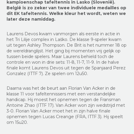
kampioenschap tafeltennis in Lasko (Slovenië).
België is zo zeker van twee individuele medailles op
dit EK tafeltennis. Welke kleur het wordt, weten we
later deze namiddag.
Laurens Devos kwam vanmorgen als eerste in actie in
het Tri Lilije complex in Laško. De klasse 9-speler kwam
uit tegen Ashley Thompson. De Brit is het nummer 18 op
de wereldranglijst. Het ging bij momenten vrij gelijk op
tussen beide spelers. Maar Laurens behield toch de
controle en won in drie sets: 11-8, 11-7, 11-9. In de halve
finale komt Laurens Devos uit tegen de Spanjaard Perez
Gonzalez (ITTF 7). Ze spelen om 12u50.
Daarna was het de beurt aan Florian Van Acker in de
klasse 11 voor tafeltennissers met een verstandelijke
handicap. Hij moest het opnemen tegen de Fransman
Antoine Zhao (ITTF 17). Van Acker won zijn wedstrijd met
3-0. Florian Van Acker moet het in zijn halve finale
opnemen tegen Lucas Creange (FRA, ITTF 3). Hij speelt
om 15u20.