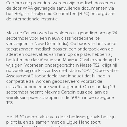
Conform de procedure werden zijn medisch dossier en
de door WPA gevraagde aanvullende documenten via
het Belgian Paralympic Committee (BPC) bezorgd aan
de internationale instantie.
Maxime Carabin werd vervolgens uitgenodigd om op 24
september voor een nieuw classificatiepanel te
verschijnen in New Delhi (India). Op basis van het vooraf
toegezonden medisch dossier, een onderzoek van de
atleet en observaties van hem op de piste, hebben zij
besloten de classificatie van Maxime Carabin voorlopig te
wijzigen. Voorheen ondergebracht in klasse T52, krijgt hij
nu voorlopig de klasse T53 met status “OA” (“Observation
Assessment”) toebedeeld, wat inhoudt dat hij nog in
competitie zal worden geobserveerd voordat de
classificatieprocedure wordt afgerond. Op maandag 29
september neemt Maxime Carabin dus deel aan de
wereldkampioenschappen in de 400m in de categorie
T53.
Het BPC neemt akte van deze beslissing, zoals het zijn
plicht is, en zal samen met de Ligue Handisport