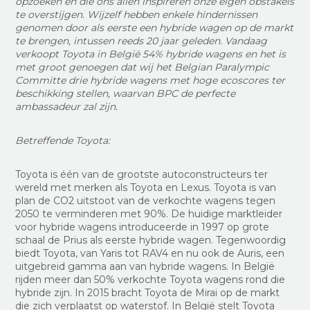
opzoeken en die ons allen inspireren onze eigen obstakels
te overstijgen. Wijzelf hebben enkele hindernissen
genomen door als eerste een hybride wagen op de markt
te brengen, intussen reeds 20 jaar geleden. Vandaag
verkoopt Toyota in België 54% hybride wagens en het is
met groot genoegen dat wij het Belgian Paralympic
Committe drie hybride wagens met hoge ecoscores
ter
beschikking stellen
, waarvan BPC de perfecte
ambassadeur zal zijn.
Betreffende Toyota:
Toyota is één van de grootste autoconstructeurs ter
wereld met merken als Toyota en Lexus. Toyota is van
plan de CO2 uitstoot van de verkochte wagens tegen
2050 te verminderen met 90%. De huidige marktleider
voor hybride wagens introduceerde in 1997 op grote
schaal de Prius als eerste hybride wagen. Tegenwoordig
biedt Toyota, van Yaris tot RAV4 en nu ook de Auris, een
uitgebreid gamma aan van hybride wagens. In België
rijden meer dan 50% verkochte Toyota wagens rond die
hybride zijn. In 2015 bracht Toyota de Mirai op de markt
die zich verplaatst op waterstof. In België stelt Toyota