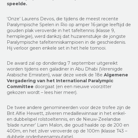
speelde.
‘Onze’ Laurens Devos, die tijdens de meest recente
Paralympische Spelen in Rio op amper 16-jarige leeftijd de
gouden plak veroverde in het tafeltennis (klasse 9,
hemiplegie), werd dankzij dat huzarenstukje de jongste
Paralympische tafeltenniskampioen in de geschiedenis.
Hij verloor geen enkele set in het hele tornooi.
De award zal op donderdag 7 september uitgereikt
worden tijdens een galadiner in Abu Dhabi (Verenigde
Arabische Emiraten), waar deze week de 18e
Algemene
Vergadering van het International Paralympic
Committee
doorgaat (en een nieuwe voorzitter
gekozen wordt – lees hier meer).
De twee andere genomineerden voor deze trofee zijn de
Brit Alfie Hewett, zilveren medaillewinnaar in het enkel-
en dubbelspel rolstoeltennis, en de Nieuw-Zeelandse
‘blade runner’ Liam Malon, die goud haalde op de 200 en
400m, en het zilver veroverde op de 100m (klasse T43 –
dubbele onderbeenamputatie).