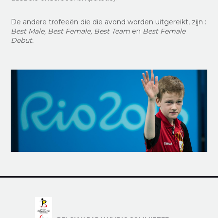
De andere trofeeën die die avond worden uitgereikt, zijn :
Best Male, Best Female, Best Team
en
Best Female
Debut.