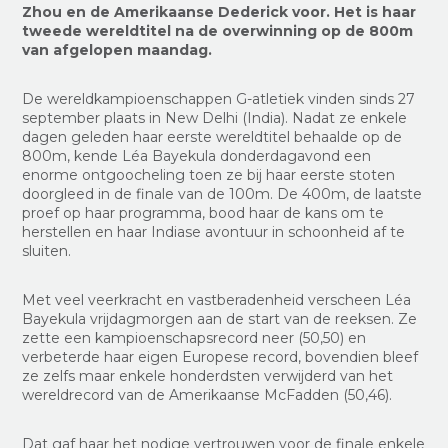
Zhou en de Amerikaanse Dederick voor. Het is haar
tweede wereldtitel na de overwinning op de 800m
van afgelopen maandag.
De wereldkampioenschappen G-atletiek vinden sinds 27
september plaats in New Delhi (India). Nadat ze enkele
dagen geleden haar eerste wereldtitel behaalde op de
800m, kende Léa Bayekula donderdagavond een
enorme ontgoocheling toen ze bij haar eerste stoten
doorgleed in de finale van de 100m. De 400m, de laatste
proef op haar programma, bood haar de kans om te
herstellen en haar Indiase avontuur in schoonheid af te
sluiten.
Met veel veerkracht en vastberadenheid verscheen Léa
Bayekula vrijdagmorgen aan de start van de reeksen. Ze
zette een kampioenschapsrecord neer (50,50) en
verbeterde haar eigen Europese record, bovendien bleef
ze zelfs maar enkele honderdsten verwijderd van het
wereldrecord van de Amerikaanse McFadden (50,46).
Dat gaf haar het nodige vertrouwen voor de finale enkele