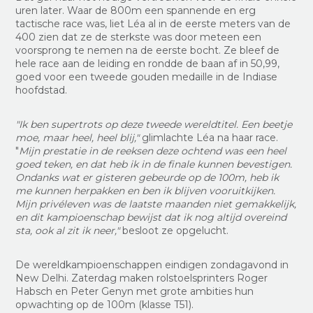
uren later. Waar de 800m een spannende en erg
tactische race was, liet Léa al in de eerste meters van de
400 zien dat ze de sterkste was door meteen een
voorsprong te nemen na de eerste bocht. Ze bleef de
hele race aan de leiding en rondde de baan af in 50,99,
goed voor een tweede gouden medaille in de Indiase
hoofdstad.
"Ik ben supertrots op deze tweede wereldtitel. Een beetje
moe, maar heel, heel blij,"
glimlachte Léa na haar race.
"
Mijn prestatie in de reeksen deze ochtend was een heel
goed teken, en dat heb ik in de finale kunnen bevestigen.
Ondanks wat er gisteren gebeurde op de 100m, heb ik
me kunnen herpakken en ben ik blijven vooruitkijken.
Mijn privéleven was de laatste maanden niet gemakkelijk,
en dit kampioenschap bewijst dat ik nog altijd overeind
sta, ook al zit ik neer,"
besloot ze opgelucht.
De wereldkampioenschappen eindigen zondagavond in
New Delhi. Zaterdag maken rolstoelsprinters Roger
Habsch en Peter Genyn met grote ambities hun
opwachting op de 100m (klasse T51).