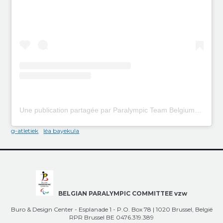
Une publication partagée par Paralympic Team Belgium (@paralympicteambelgium)
g-atletiek
léa bayekula
BELGIAN PARALYMPIC COMMITTEE vzw
Buro & Design Center - Esplanade 1 - P.O. Box 78 | 1020 Brussel, België
RPR Brussel BE 0476.319.389