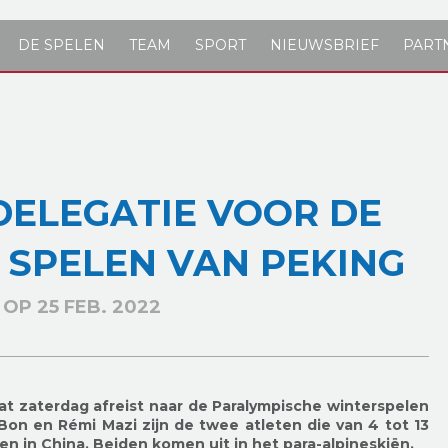
DE SPELEN
TEAM
SPORT
NIEUWSBRIEF
PART
DELEGATIE VOOR DE
 SPELEN VAN PEKING
OP 25 FEB. 2022
t zaterdag afreist naar de Paralympische winterspelen
 Bon en Rémi Mazi zijn de twee atleten die van 4 tot 13
n in China. Beiden komen uit in het para-alpineskiën.