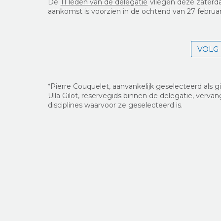
De
11 leden van de delegatie
vliegen deze zaterdag
aankomst is voorzien in de ochtend van 27 februari (
VOLG
*Pierre Couquelet, aanvankelijk geselecteerd als g
Ulla Gilot, reservegids binnen de delegatie, verva
disciplines waarvoor ze geselecteerd is.