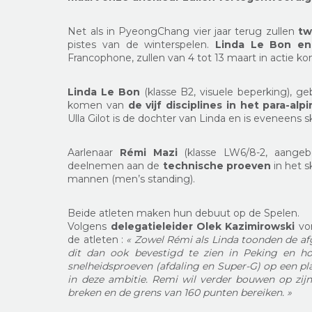
Net als in PyeongChang vier jaar terug zullen
tw
pistes van de winterspelen.
Linda Le Bon en
Francophone, zullen van 4 tot 13 maart in actie k
Linda Le Bon
(klasse B2, visuele beperking), ge
komen van
de vijf disciplines in het para-alp
Ulla Gilot is de dochter van Linda en is eveneens s
Aarlenaar
Rémi Mazi
(klasse LW6/8-2, aangebo
deelnemen aan de
technische proeven
in het s
mannen (men’s standing).
Beide atleten maken hun debuut op de Spelen.
Volgens
delegatieleider Olek Kazimirowski
vor
de atleten :
« Zowel Rémi als Linda toonden de 
dit dan ook bevestigd te zien in Peking en ho
snelheidsproeven (afdaling en Super-G) op een pla
in deze ambitie. Remi wil verder bouwen op zijn
breken en de grens van 160 punten bereiken. »