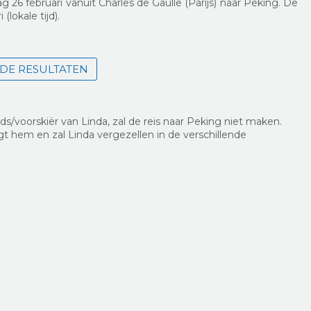
 26 februari vanuit Charles de Gaulle (Parijs) naar Peking. De
lokale tijd).
 DE RESULTATEN
ids/voorskiër van Linda, zal de reis naar Peking niet maken.
ngt hem en zal Linda vergezellen in de verschillende