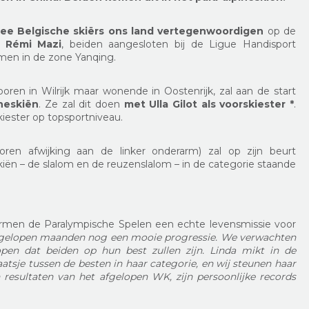
ee Belgische skiërs ons land vertegenwoordigen
op de
 Rémi Mazi
, beiden aangesloten bij de Ligue Handisport
omen in de zone Yanqing.
boren in Wilrijk maar wonende in Oostenrijk, zal aan de start
ineskiën
. Ze zal dit doen
met Ulla Gilot als voorskiester *
.
kiester op topsportniveau.
ren afwijking aan de linker onderarm) zal op zijn beurt
kiën – de slalom en de reuzenslalom – in de categorie staande
men de Paralympische Spelen een echte levensmissie voor
afgelopen maanden nog een mooie progressie. We verwachten
pen dat beiden op hun best zullen zijn. Linda mikt in de
atsje tussen de besten in haar categorie, en wij steunen haar
 resultaten van het afgelopen WK, zijn persoonlijke records