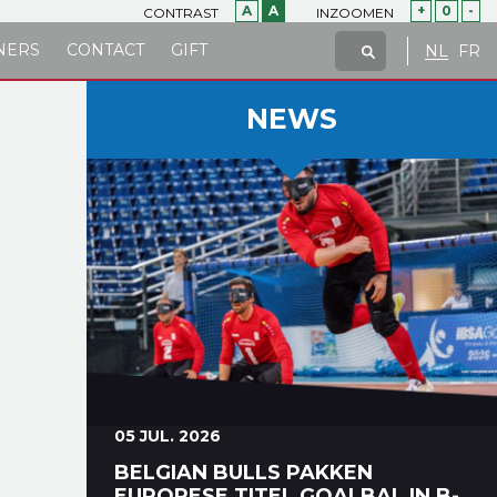
A
A
+
0
-
CONTRAST
INZOOMEN
NERS
CONTACT
GIFT
NL
FR
NEWS
05 JUL. 2026
BELGIAN BULLS PAKKEN
EUROPESE TITEL GOALBAL IN B-