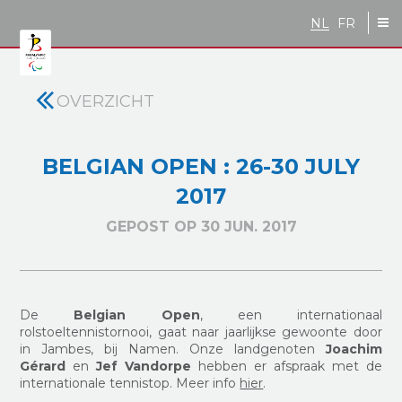
Skip to main content
NL
FR
OVERZICHT
BELGIAN OPEN : 26-30 JULY
2017
GEPOST OP 30 JUN. 2017
De
Belgian Open
, een internationaal
rolstoeltennistornooi, gaat naar jaarlijkse gewoonte door
in Jambes, bij Namen. Onze landgenoten
Joachim
Gérard
en
Jef Vandorpe
hebben er afspraak met de
internationale tennistop. Meer info
hier
.