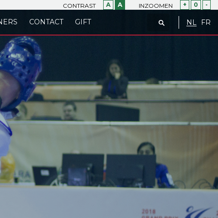
A
A
+
0
-
CONTRAST
INZOOMEN
NERS
CONTACT
GIFT
NL
FR