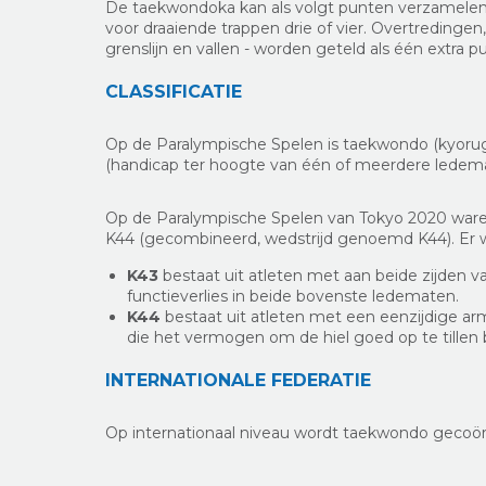
De taekwondoka kan als volgt punten verzamele
voor draaiende trappen drie of vier. Overtredingen
grenslijn en vallen - worden geteld als één extra 
CLASSIFICATIE
Op de Paralympische Spelen is taekwondo (kyoru
(handicap ter hoogte van één of meerdere ledem
Op de Paralympische Spelen van Tokyo 2020 waren e
K44 (gecombineerd, wedstrijd genoemd K44). Er w
K43
bestaat uit atleten met aan beide zijden v
functieverlies in beide bovenste ledematen.
K44
bestaat uit atleten met een eenzijdige arma
die het vermogen om de hiel goed op te tillen
INTERNATIONALE FEDERATIE
Op internationaal niveau wordt taekwondo gecoö