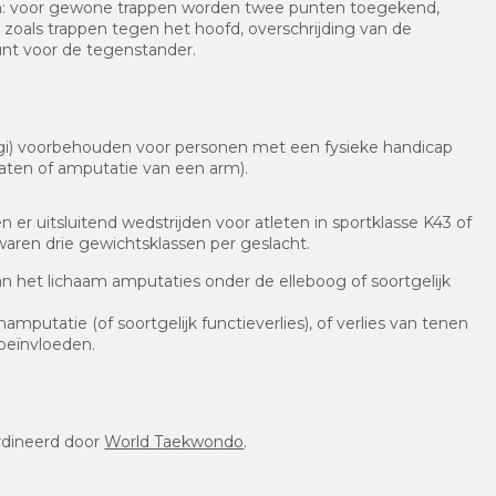
n: voor gewone trappen worden twee punten toegekend,
, zoals trappen tegen het hoofd, overschrijding van de
punt voor de tegenstander.
gi) voorbehouden voor personen met een fysieke handicap
aten of amputatie van een arm).
r uitsluitend wedstrijden voor atleten in sportklasse K43 of
aren drie gewichtsklassen per geslacht.
an het lichaam amputaties onder de elleboog of soortgelijk
mputatie (of soortgelijk functieverlies), of verlies van tenen
 beïnvloeden.
rdineerd door
World Taekwondo
.