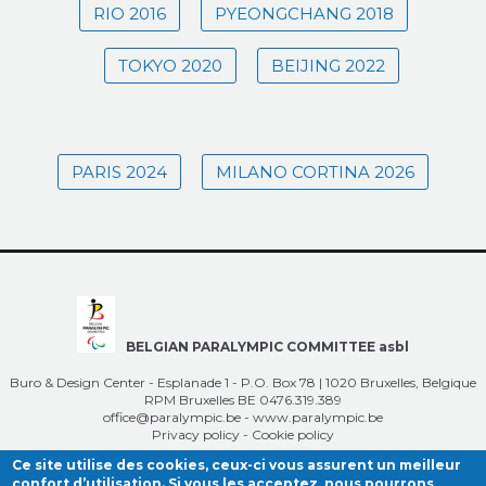
RIO 2016
PYEONGCHANG 2018
TOKYO 2020
BEIJING 2022
PARIS 2024
MILANO CORTINA 2026
BELGIAN PARALYMPIC COMMITTEE asbl
Buro & Design Center - Esplanade 1 - P.O. Box 78 | 1020 Bruxelles, Belgique
RPM Bruxelles BE 0476.319.389
office@paralympic.be
-
www.paralympic.be
Privacy policy
-
Cookie policy
Ce site utilise des cookies, ceux-ci vous assurent un meilleur
confort d’utilisation. Si vous les acceptez, nous pourrons