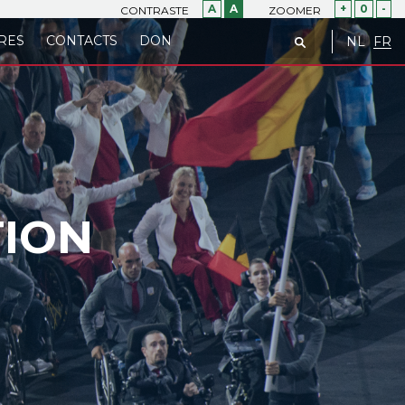
A
A
+
0
-
CONTRASTE
ZOOMER
RES
CONTACTS
DON
NL
FR
TION