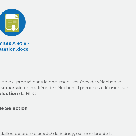
mites A et B -
atation.docx
lge est précisé dans le document ‘critères de sélection’ ci-
t
souverain
en matière de sélection. Il prendra sa décision sur
élection
du BPC .
e Sélection
:
daillée de bronze aux JO de Sidney, ex-membre de la