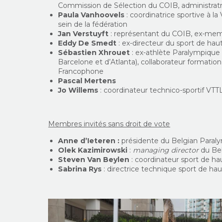
Commission de Sélection du COIB, administrat
Paula Vanhoovels
: coordinatrice sportive à la
sein de la fédération
Jan Verstuyft
: représentant du COIB, ex-mem
Eddy De Smedt
: ex-directeur du sport de ha
Sébastien Xhrouet
: ex-athlète Paralympique
Barcelone et d’Atlanta), collaborateur formation, 
Francophone
Pascal Mertens
Jo Willems
: coordinateur technico-sportif VTT
Membres invités sans droit de vote
Anne d’Ieteren :
présidente du Belgian Para
Olek Kazimirowski
:
managing director
du Be
Steven Van Beylen
: coordinateur sport de h
Sabrina Rys
: directrice technique sport de h