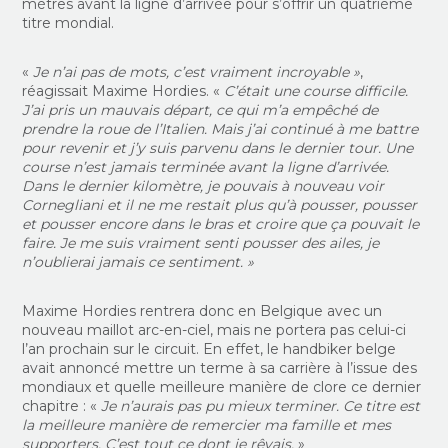
mètres avant la ligne d’arrivée pour s’offrir un quatrième
titre mondial.
«
Je n’ai pas de mots, c’est vraiment incroyable »
,
réagissait Maxime Hordies. «
C’était une course difficile.
J’ai pris un mauvais départ, ce qui m’a empêché de
prendre la roue de l’Italien. Mais j’ai continué à me battre
pour revenir et j’y suis parvenu dans le dernier tour. Une
course n’est jamais terminée avant la ligne d’arrivée.
Dans le dernier kilomètre, je pouvais à nouveau voir
Cornegliani et il ne me restait plus qu’à pousser, pousser
et pousser encore dans le bras et croire que ça pouvait le
faire. Je me suis vraiment senti pousser des ailes, je
n’oublierai jamais ce sentiment. »
Maxime Hordies rentrera donc en Belgique avec un
nouveau maillot arc-en-ciel, mais ne portera pas celui-ci
l’an prochain sur le circuit. En effet, le handbiker belge
avait annoncé mettre un terme à sa carrière à l’issue des
mondiaux et quelle meilleure manière de clore ce dernier
chapitre : «
Je n’aurais pas pu mieux terminer. Ce titre est
la meilleure manière de remercier ma famille et mes
supporters. C’est tout ce dont je rêvais.
»