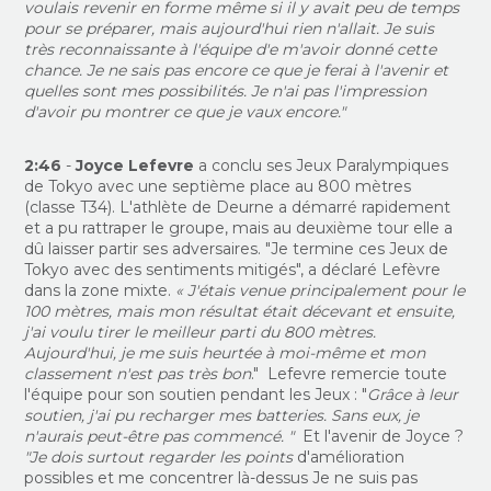
voulais revenir en forme même si il y avait peu de temps
pour se préparer, mais aujourd'hui rien n'allait. Je suis
très reconnaissante à l'équipe d'e m'avoir donné cette
chance. Je ne sais pas encore ce que je ferai à l'avenir et
quelles sont mes possibilités. Je n'ai pas l'impression
d'avoir pu montrer ce que je vaux encore."
2:46
-
Joyce Lefevre
a conclu ses Jeux Paralympiques
de Tokyo avec une septième place au 800 mètres
(classe T34). L'athlète de Deurne a démarré rapidement
et a pu rattraper le groupe, mais au deuxième tour elle a
dû laisser partir ses adversaires. "Je termine ces Jeux de
Tokyo avec des sentiments mitigés", a déclaré Lefèvre
dans la zone mixte.
« J'étais venue principalement pour le
100 mètres, mais mon résultat était décevant et ensuite,
j'ai voulu tirer le meilleur parti du 800 mètres.
Aujourd'hui, je me suis heurtée à moi-même et mon
classement n'est pas très bon
." Lefevre remercie toute
l'équipe pour son soutien pendant les Jeux : "
Grâce à leur
soutien, j'ai pu recharger mes batteries. Sans eux, je
n'aurais peut-être pas commencé. "
Et l'avenir de Joyce ?
"Je dois surtout regarder les points
d'amélioration
possibles et me concentrer là-dessus Je ne suis pas