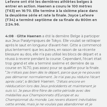
Lefevre ont été les dernières athlètes belges à
entrer en action. Haenen a couru le 100 mètres
(T63) en 16:70. Elle termine à la sixième place dans
la deuxième série et rate la finale. Joyce Lefevre
(T34) a terminé septième de sa finale du 800m en
2:24.96.
4:08
-
Gitte Haenen
a été la dernière Belge à participer
aux Jeux Paralympiques de Tokyo. Elle voulait se rattraper
après le saut en longueur d'avant-hier. Gitte a commencé
plus lentement que les autres, en raison de sa récente
blessure au dos, elle n'a pas utilisé les blocs de départ et a
réussi à revenir pendant la course. Cependant, l'écart était
trop grand et elle a terminé sixième et dernière de sa
course en 16.70, pas assez pour se qualifier pour la finale.
"
Je n'étais pas bien dès le départ, parce que je ne pouvais
pas démarrer normalement. Je n'ai pas pu réduire l'écart
après cela"
, a déclaré Haenen.
"J'étais encore en
rééducation lors des Jeux précédents et maintenant je
suis ici. Je peux être fière de cette période avec des
médailles aux Championnats d'Europe et au
Championnat du monde. Les revers étaient inévitables
cette année, mais je ne voulais pas abandonner et je