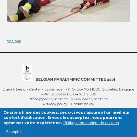
goalball
BELGIAN PARALYMPIC COMMITTEE asbl
Buro & Design Center - Esplanade 1 - P.O. Box 78 | 1020 Bruxelles, Belgique
RPM Bruxelles BE 0476.319.389
office@paralympic.be
-
www.paralympic.be
Privacy policy
-
Cookie policy
Ce site utilise des cookies, ceux-ci vous assurent un meilleur
confort d’utilisation. Si vous les acceptez, nous pourrons
optimiser votre expérience.
Politique en matière de cookies
Accepter