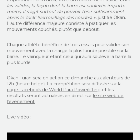
les valides, la façon dont la barre est soulevée importe
moins, il s’agit surtout de pouvoir tenir suffisamment
après le ‘lock’ (verrouillage des coudes) »
, justifie Okan.
L’autre différence majeure consiste à pratiquer les
mouvements couchés, plutôt que debout.
Chaque athlète bénéficie de trois essais pour valider son
mouvement avec la charge la plus lourde possible sur la
barre. Le vainqueur étant celui qui aura soulevé la barre la
plus lourde.
Okan Turan sera en action ce dimanche aux alentours de
12h (heure belge). La compétition sera diffusée sur la
page Facebook de World Para Powerlifting
et les
résultats seront actualisés en direct sur
le site web de
l’événement
.
Live vidéo :