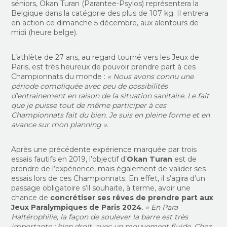
séniors, Okan Turan (Parantee-Psylos) représentera la
Belgique dans la catégorie des plus de 107 kg. Il entrera
en action ce dimanche 5 décembre, aux alentours de
midi (heure belge).
L’athlète de 27 ans, au regard tourné vers les Jeux de
Paris, est très heureux de pouvoir prendre part à ces
Championnats du monde :
« Nous avons connu une
période compliquée avec peu de possibilités
d’entrainement en raison de la situation sanitaire. Le fait
que je puisse tout de même participer à ces
Championnats fait du bien. Je suis en pleine forme et en
avance sur mon planning ».
Après une précédente expérience marquée par trois
essais fautifs en 2019, l’objectif d’
Okan Turan
est de
prendre de l’expérience, mais également de valider ses
essais lors de ces Championnats. En effet, il s’agira d’un
passage obligatoire s’il souhaite, à terme, avoir une
chance de
concrétiser ses rêves de prendre part aux
Jeux Paralympiques de Paris 2024
.
« En Para
Haltérophilie, la façon de soulever la barre est très
importante : bien droit, avec un mouvement fluide. Chez