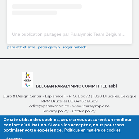
Une publication partagée par Paralympic Team Belgium (@paralympicteambelgium)
para athlétisme
peter genyn
roger habsch
BELGIAN PARALYMPIC COMMITTEE asbl
Buro & Design Center - Esplanade 1 - P.O. Box 78 | 1020 Bruxelles, Belgique
RPM Bruxelles BE 0476.319.389
office@paralympic.be
-
www.paralympic.be
Privacy policy
-
Cookie policy
Ce site utilise des cookies, ceux-ci vous assurent un meilleur
confort d’utilisation. Si vous les acceptez, nous pourrons
optimiser votre expérience.
Politique en matière de cookies