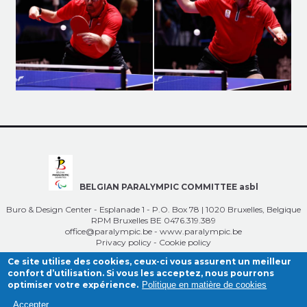
BELGIAN PARALYMPIC COMMITTEE asbl
Buro & Design Center - Esplanade 1 - P.O. Box 78 | 1020 Bruxelles, Belgique
RPM Bruxelles BE 0476.319.389
office@paralympic.be
-
www.paralympic.be
Privacy policy
-
Cookie policy
Ce site utilise des cookies, ceux-ci vous assurent un meilleur
confort d’utilisation. Si vous les acceptez, nous pourrons
optimiser votre expérience.
Politique en matière de cookies
Accepter