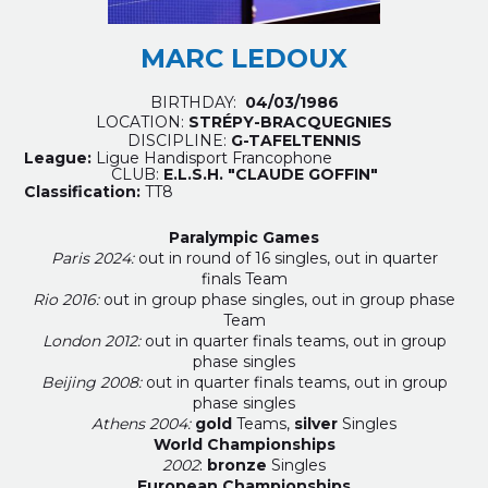
MARC LEDOUX
BIRTHDAY:
04/03/1986
LOCATION:
STRÉPY-BRACQUEGNIES
DISCIPLINE:
G-TAFELTENNIS
League:
Ligue Handisport Francophone
CLUB:
E.L.S.H. "CLAUDE GOFFIN"
Classification:
TT8
Paralympic Games
Paris 2024:
out in round of 16 singles, out in quarter
finals Team
Rio 2016:
out in group phase singles, out in group phase
Team
London 2012:
out in quarter finals teams, out in group
phase singles
Beijing 2008:
out in quarter finals teams, out in group
phase singles
Athens 2004:
gold
Teams,
silver
Singles
World Championships
2002
:
bronze
Singles
European Championships