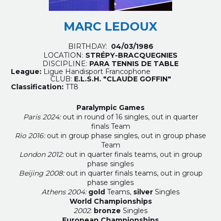
MARC LEDOUX
BIRTHDAY:
04/03/1986
LOCATION:
STRÉPY-BRACQUEGNIES
DISCIPLINE:
PARA TENNIS DE TABLE
League:
Ligue Handisport Francophone
CLUB:
E.L.S.H. "CLAUDE GOFFIN"
Classification:
TT8
Paralympic Games
Paris 2024:
out in round of 16 singles,
out in quarter
finals
Team
Rio 2016:
out in group phase singles, out in group phase
Team
London 2012:
out in quarter finals teams, out in group
phase singles
Beijing 2008:
out in quarter finals teams, out in group
phase singles
Athens 2004:
gold
Teams,
silver
Singles
World Championships
2002
:
bronze
Singles
European Championships