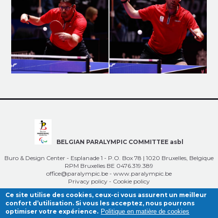
BELGIAN PARALYMPIC COMMITTEE asbl
Buro & Design Center - Esplanade 1 - P.O. Box 78 | 1020 Bruxelles, Belgique
RPM Bruxelles BE 0476.319.389
office@paralympic.be
-
www.paralympic.be
Privacy policy
-
Cookie policy
Ce site utilise des cookies, ceux-ci vous assurent un meilleur
confort d’utilisation. Si vous les acceptez, nous pourrons
optimiser votre expérience.
Politique en matière de cookies