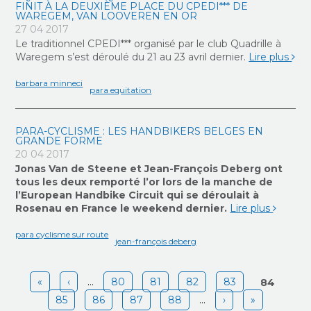
FINIT À LA DEUXIÈME PLACE DU CPEDI*** DE
WAREGEM, VAN LOOVEREN EN OR
27 04 2017
Le traditionnel CPEDI*** organisé par le club Quadrille à
Waregem s’est déroulé du 21 au 23 avril dernier.
Lire plus
barbara minneci
para equitation
PARA-CYCLISME : LES HANDBIKERS BELGES EN
GRANDE FORME
20 04 2017
Jonas Van de Steene et Jean-François Deberg ont
tous les deux remporté l’or lors de la manche de
l’European Handbike Circuit qui se déroulait à
Rosenau en France le weekend dernier.
Lire plus
para cyclisme sur route
jean-françois deberg
Pages
«
‹
…
80
81
82
83
84
85
86
87
88
…
›
»