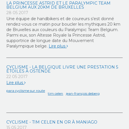
LA PRINCESSE ASTRID ET LE PARALYMPIC TEAM
BELGIUM AUX 20KM DE BRUXELLES
28 05 2017
Une équipe de handbikers et de coureurs s’est donné
rendez-vous ce matin pour boucler les mythiques 20 km
de Bruxelles aux couleurs du Paralympic Team Belgium.
Parmi eux, son Altesse Royale la Princesse Astrid,
supportrice de longue date du Mouvement
Paralympique belge.
Lire plus
CYCLISME - LA BELGIQUE LIVRE UNE PRESTATION 5
ÉTOILES À OSTENDE
22 05 2017
Lire plus
para cyclisme sur route
tim celen
jean-françois deberg
CYCLISME - TIM CELEN EN OR À MANIAGO
15 05 2017